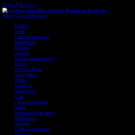
A a la Z
En Vivo
Entrar
Cuenta
Boleto
0
Fútbol
Tenis
Fútbol Americano
Baloncesto
Béisbol
eSports
Hockey sobre Hielo
Boxeo
Tenis de Mesa
Vóley Playa
AMM
Vóleibol
Balonmano
Golf
Ciclismo de Ruta
Motor
Deportes de invierno
Badminton
Hockey
Fútbol Australiano
Snooker