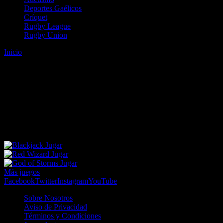
Deportes Gaélicos
Críquet
Rugby League
Rugby Union
Inicio
Error
ERROR 404 - NO SE HA ENCONTRADO EL
ARCHIVO
Lo sentimos pero no se ha podido localizar la página que estás
buscando. Es posible que hayas introducido una URL errónea o que
se haya producido un cambio en la dirección web. Para recibir
ayuda sobre la página a la que quieres acceder visita nuestro map
Jugar
Jugar
Jugar
Más juegos
Facebook
Twitter
Instagram
YouTube
Sobre Nosotros
Aviso de Privacidad
Términos y Condiciones