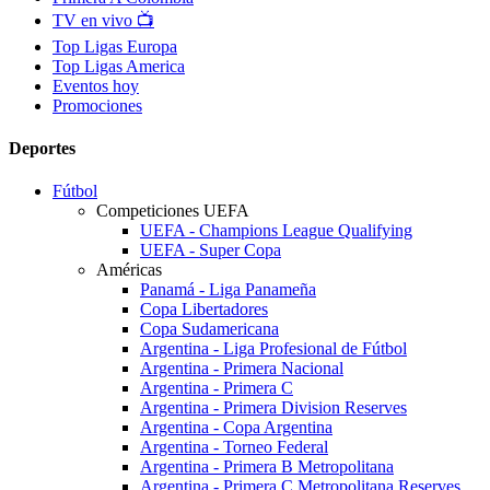
TV en vivo 📺
Top Ligas Europa
Top Ligas America
Eventos hoy
Promociones
Deportes
Fútbol
Competiciones UEFA
UEFA - Champions League Qualifying
UEFA - Super Copa
Américas
Panamá - Liga Panameña
Copa Libertadores
Copa Sudamericana
Argentina - Liga Profesional de Fútbol
Argentina - Primera Nacional
Argentina - Primera C
Argentina - Primera Division Reserves
Argentina - Copa Argentina
Argentina - Torneo Federal
Argentina - Primera B Metropolitana
Argentina - Primera C Metropolitana Reserves