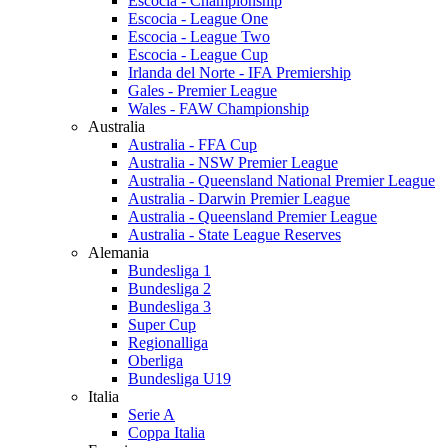
Escocia - Championship
Escocia - League One
Escocia - League Two
Escocia - League Cup
Irlanda del Norte - IFA Premiership
Gales - Premier League
Wales - FAW Championship
Australia
Australia - FFA Cup
Australia - NSW Premier League
Australia - Queensland National Premier League
Australia - Darwin Premier League
Australia - Queensland Premier League
Australia - State League Reserves
Alemania
Bundesliga 1
Bundesliga 2
Bundesliga 3
Super Cup
Regionalliga
Oberliga
Bundesliga U19
Italia
Serie A
Coppa Italia