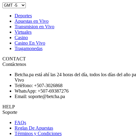
Deportes
Apuestas en Vivo
Transmision en Vivo
Virtuales
Casino
Casino En Vivo
Tragamonedas
CONTACT
Contáctenos
Betcha.pa está ahí las 24 horas del día, todos los días del año
Vivo
Teléfono:
+507-3026868
WhatsApp:
+507-69387276
Email:
soporte@betcha.pa
HELP
Soporte
FAQs
Reglas De Apuestas
Términos y Condiciones