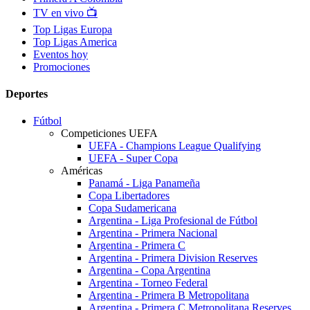
TV en vivo 📺
Top Ligas Europa
Top Ligas America
Eventos hoy
Promociones
Deportes
Fútbol
Competiciones UEFA
UEFA - Champions League Qualifying
UEFA - Super Copa
Américas
Panamá - Liga Panameña
Copa Libertadores
Copa Sudamericana
Argentina - Liga Profesional de Fútbol
Argentina - Primera Nacional
Argentina - Primera C
Argentina - Primera Division Reserves
Argentina - Copa Argentina
Argentina - Torneo Federal
Argentina - Primera B Metropolitana
Argentina - Primera C Metropolitana Reserves