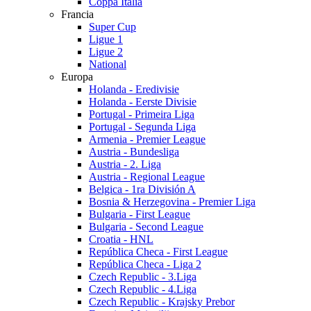
Coppa Italia
Francia
Super Cup
Ligue 1
Ligue 2
National
Europa
Holanda - Eredivisie
Holanda - Eerste Divisie
Portugal - Primeira Liga
Portugal - Segunda Liga
Armenia - Premier League
Austria - Bundesliga
Austria - 2. Liga
Austria - Regional League
Belgica - 1ra División A
Bosnia & Herzegovina - Premier Liga
Bulgaria - First League
Bulgaria - Second League
Croatia - HNL
República Checa - First League
República Checa - Liga 2
Czech Republic - 3.Liga
Czech Republic - 4.Liga
Czech Republic - Krajsky Prebor