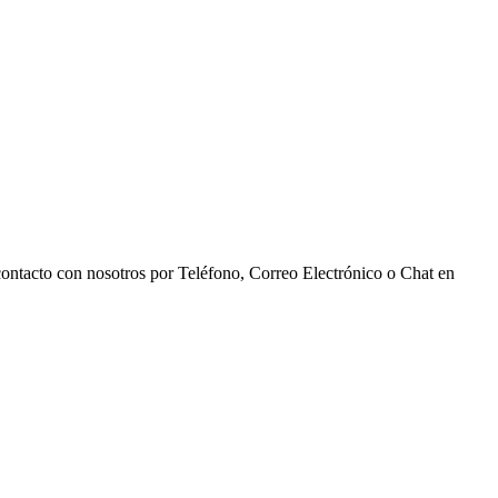
n contacto con nosotros por Teléfono, Correo Electrónico o Chat en