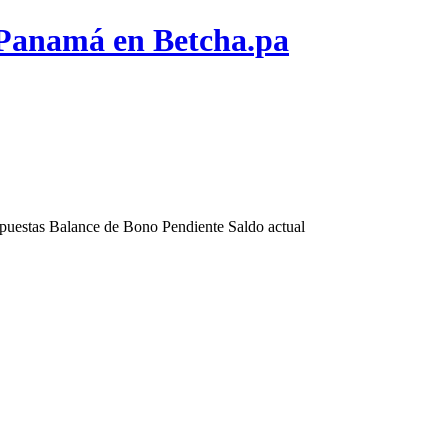
puestas
Balance de Bono Pendiente
Saldo actual