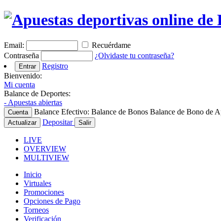
Email:
Recuérdame
Contraseña
¿Olvidaste tu contraseña?
Registro
Bienvenido:
Mi cuenta
Balance de Deportes
:
-
Apuestas abiertas
Balance Efectivo:
Balance de Bonos
Balance de Bono de A
Cuenta
Depositar
Actualizar
Salir
LIVE
OVERVIEW
MULTIVIEW
Inicio
Virtuales
Promociones
Opciones de Pago
Torneos
Verificación