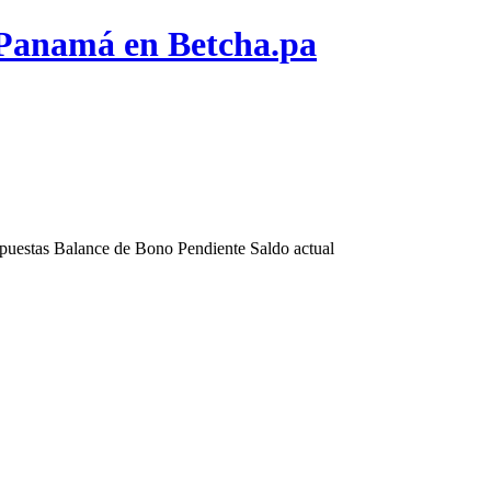
puestas
Balance de Bono Pendiente
Saldo actual