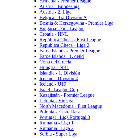
Armenia - Premier League
Austria - Bundesliga
Austria - 2. Liga
Belgica - 1ra División A
Bosnia & Herzegovina - Premier Liga
Bulgaria - First League
Croatia - HNL
República Checa - First League
República Checa - Liga 2
Faroe Islands - Premier League
Faroe Islands - 1. deild
Copa del Grecia
Hungría - NB1
Islandia - 1. División
Iceland - Division 4
Iceland - U19
Israel - League Cup
Kazajistán - Premier League
Letonia - Virsliga
North Macedonia - First League
Polonia - Ekstraklasa
Portugal - Liga Portugal 3
Rumanía - Liga 1
Rumania - Liga 2
Serbia - Super Liga