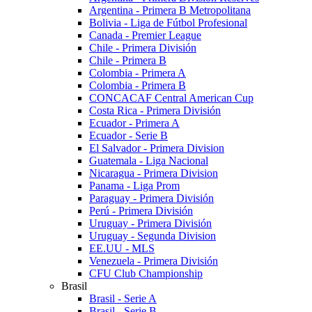
Argentina - Primera B Metropolitana
Bolivia - Liga de Fútbol Profesional
Canada - Premier League
Chile - Primera División
Chile - Primera B
Colombia - Primera A
Colombia - Primera B
CONCACAF Central American Cup
Costa Rica - Primera División
Ecuador - Primera A
Ecuador - Serie B
El Salvador - Primera Division
Guatemala - Liga Nacional
Nicaragua - Primera Division
Panama - Liga Prom
Paraguay - Primera División
Perú - Primera División
Uruguay - Primera División
Uruguay - Segunda Division
EE.UU - MLS
Venezuela - Primera División
CFU Club Championship
Brasil
Brasil - Serie A
Brasil - Serie B