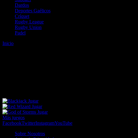
Dardos
Deportes Gaélicos
Críquet
Rugby League
Rugby Union
Padel
Inicio
Error
ERROR 404 - NO SE HA ENCONTRADO EL
ARCHIVO
Lo sentimos pero no se ha podido localizar la página que estás
buscando. Es posible que hayas introducido una URL errónea o que
se haya producido un cambio en la dirección web. Para recibir
ayuda sobre la página a la que quieres acceder visita nuestro map
Jugar
Jugar
Jugar
Más juegos
Facebook
Twitter
Instagram
YouTube
Sobre Nosotros