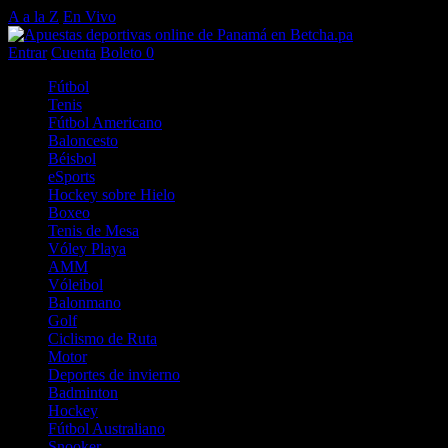
A a la Z
En Vivo
Entrar
Cuenta
Boleto
0
Fútbol
Tenis
Fútbol Americano
Baloncesto
Béisbol
eSports
Hockey sobre Hielo
Boxeo
Tenis de Mesa
Vóley Playa
AMM
Vóleibol
Balonmano
Golf
Ciclismo de Ruta
Motor
Deportes de invierno
Badminton
Hockey
Fútbol Australiano
Snooker