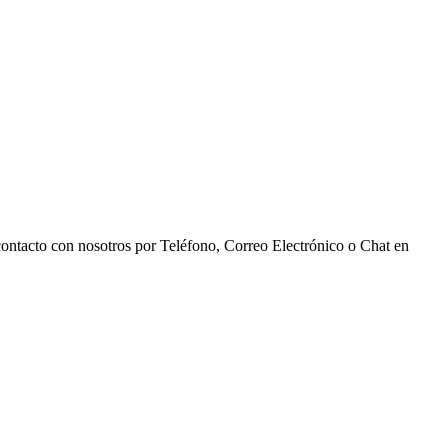
n contacto con nosotros por Teléfono, Correo Electrónico o Chat en