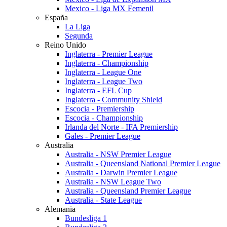
Mexico - Liga MX Femenil
España
La Liga
Segunda
Reino Unido
Inglaterra - Premier League
Inglaterra - Championship
Inglaterra - League One
Inglaterra - League Two
Inglaterra - EFL Cup
Inglaterra - Community Shield
Escocia - Premiership
Escocia - Championship
Irlanda del Norte - IFA Premiership
Gales - Premier League
Australia
Australia - NSW Premier League
Australia - Queensland National Premier League
Australia - Darwin Premier League
Australia - NSW League Two
Australia - Queensland Premier League
Australia - State League
Alemania
Bundesliga 1