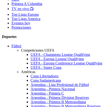
Primera A Colombia
TV en vivo 📺
Top Ligas Europa
Top Ligas America
Eventos hoy
Promociones
Deportes
Fútbol
Competiciones UEFA
UEFA - Champions League Qualifying
UEFA - Europa League Qualifying
UEFA - Europa Conference League Qualifying
UEFA - Super Copa
Américas
Copa Libertadores
Copa Sudamericana
Argentina - Liga Profesional de Fútbol
Argentina - Primera Nacional
Argentina - Primera C
Argentina - Primera Division Reserves
Argentina - Primera B Metropolitana
Argentina - Primera B Metropolitana Reserves