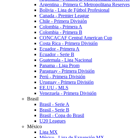
Argentina - Primera C Metropolitana Reserves
Bolivia - Liga de Fútbol Profesional
Canada - Premier League
Chile - Primera División
Colombia - Primera A
Colombia - Primera B
CONCACAF Central American Cup
Costa Rica - Primera División
Ecuador - Primera A
Ecuador - Serie B
Guatemala - Liga Nacional
Panama - Liga Prom
Paraguay - Primera División
Perú - Primera División
Uruguay - Primera División
EE.UU - MLS
Venezuela - Primera División
Brasil
Brasil - Serie A
Brasil - Serie B
Brasil - Copa do Brasil
U20 Leagues
México
Liga MX
México - Liga de Expansión MX