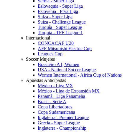
Serbia - Super Liga
Eslovaquia - Super Liga
Eslovenia - Prva Liga
Suiza - Super Liga
Suiza - Challenge League
Turquía - Super League
Turquía - TFF League 1
Internacional
CONCACAF U20
AFF Mitsubishi Electric Cup
Leagues Cup
Soccer Mujeres
Brasileiro A1, Women
USA - National Soccer League
Women International - Africa Cup of Nations
Apuestas Anticipadas
México - Liga MX
México - Liga de Expansión MX
Panamá - Liga Panameña
Brasil - Serie A
Copa Libertadores
Copa Sudamericana
Inglaterra - Premier League
Grecia - Super League
Inglaterra - Championship