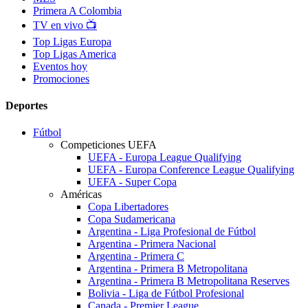
Primera A Colombia
TV en vivo 📺
Top Ligas Europa
Top Ligas America
Eventos hoy
Promociones
Deportes
Fútbol
Competiciones UEFA
UEFA - Europa League Qualifying
UEFA - Europa Conference League Qualifying
UEFA - Super Copa
Américas
Copa Libertadores
Copa Sudamericana
Argentina - Liga Profesional de Fútbol
Argentina - Primera Nacional
Argentina - Primera C
Argentina - Primera B Metropolitana
Argentina - Primera B Metropolitana Reserves
Bolivia - Liga de Fútbol Profesional
Canada - Premier League