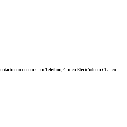
n contacto con nosotros por Teléfono, Correo Electrónico o Chat en