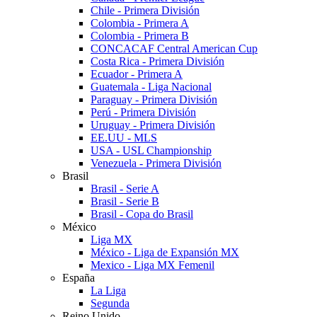
Chile - Primera División
Colombia - Primera A
Colombia - Primera B
CONCACAF Central American Cup
Costa Rica - Primera División
Ecuador - Primera A
Guatemala - Liga Nacional
Paraguay - Primera División
Perú - Primera División
Uruguay - Primera División
EE.UU - MLS
USA - USL Championship
Venezuela - Primera División
Brasil
Brasil - Serie A
Brasil - Serie B
Brasil - Copa do Brasil
México
Liga MX
México - Liga de Expansión MX
Mexico - Liga MX Femenil
España
La Liga
Segunda
Reino Unido