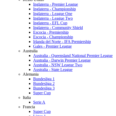
Inglaterra - Premier League
Inglaterra - Championship
Inglaterra - League One
Inglaterra - League Two
Inglaterra - EFL Cup
Inglaterra - Community Shield
Escocia - Premiership
Escocia - Championship
Irlanda del Norte - IFA Premiership
Gales - Premier League
Australia
Australia - Queensland National Premier League
Australia - Darwin Premier League
Australia - NSW League Two
Australia - State League
Alemania
Bundesliga 1
Bundesliga 2
Bundesliga 3
Super Cup
Italia
Serie A
Francia
Super Cup