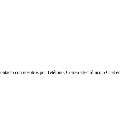
n contacto con nosotros por Teléfono, Correo Electrónico o Chat en