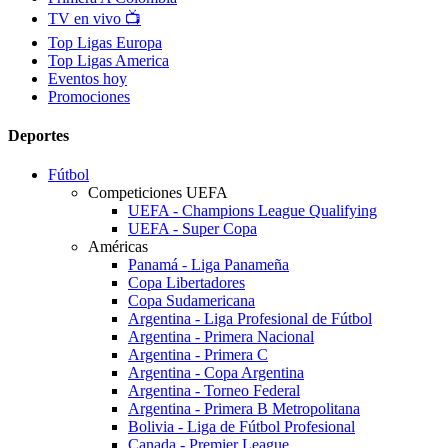
TV en vivo 📺
Top Ligas Europa
Top Ligas America
Eventos hoy
Promociones
Deportes
Fútbol
Competiciones UEFA
UEFA - Champions League Qualifying
UEFA - Super Copa
Américas
Panamá - Liga Panameña
Copa Libertadores
Copa Sudamericana
Argentina - Liga Profesional de Fútbol
Argentina - Primera Nacional
Argentina - Primera C
Argentina - Copa Argentina
Argentina - Torneo Federal
Argentina - Primera B Metropolitana
Bolivia - Liga de Fútbol Profesional
Canada - Premier League