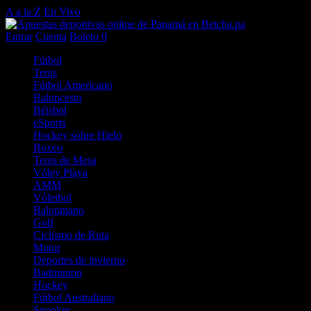
A a la Z
En Vivo
Entrar
Cuenta
Boleto
0
Fútbol
Tenis
Fútbol Americano
Baloncesto
Béisbol
eSports
Hockey sobre Hielo
Boxeo
Tenis de Mesa
Vóley Playa
AMM
Vóleibol
Balonmano
Golf
Ciclismo de Ruta
Motor
Deportes de invierno
Badminton
Hockey
Fútbol Australiano
Snooker