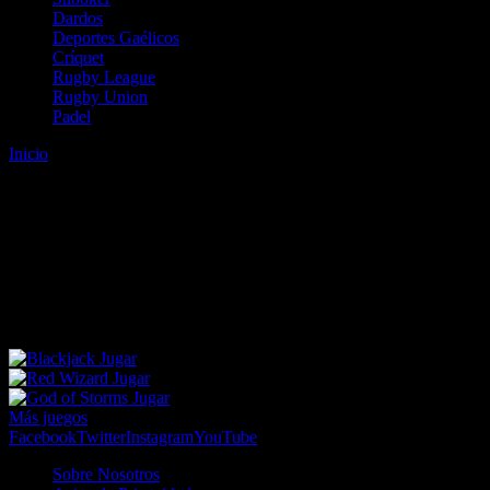
Dardos
Deportes Gaélicos
Críquet
Rugby League
Rugby Union
Padel
Inicio
Error
ERROR 404 - NO SE HA ENCONTRADO EL
ARCHIVO
Lo sentimos pero no se ha podido localizar la página que estás
buscando. Es posible que hayas introducido una URL errónea o que
se haya producido un cambio en la dirección web. Para recibir
ayuda sobre la página a la que quieres acceder visita nuestro map
Jugar
Jugar
Jugar
Más juegos
Facebook
Twitter
Instagram
YouTube
Sobre Nosotros