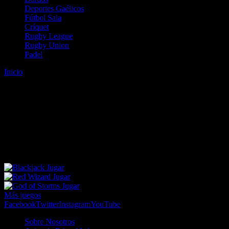
Deportes Gaélicos
Fútbol Sala
Críquet
Rugby League
Rugby Union
Padel
Inicio
Error
ERROR 404 - NO SE HA ENCONTRADO EL
ARCHIVO
Lo sentimos pero no se ha podido localizar la página que estás
buscando. Es posible que hayas introducido una URL errónea o que
se haya producido un cambio en la dirección web. Para recibir
ayuda sobre la página a la que quieres acceder visita nuestro map
Jugar
Jugar
Jugar
Más juegos
Facebook
Twitter
Instagram
YouTube
Sobre Nosotros