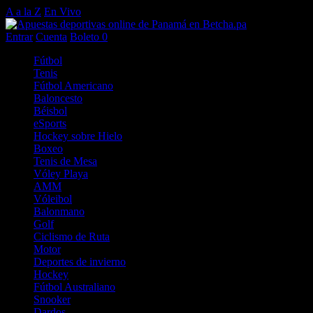
A a la Z
En Vivo
Entrar
Cuenta
Boleto
0
Fútbol
Tenis
Fútbol Americano
Baloncesto
Béisbol
eSports
Hockey sobre Hielo
Boxeo
Tenis de Mesa
Vóley Playa
AMM
Vóleibol
Balonmano
Golf
Ciclismo de Ruta
Motor
Deportes de invierno
Hockey
Fútbol Australiano
Snooker
Dardos