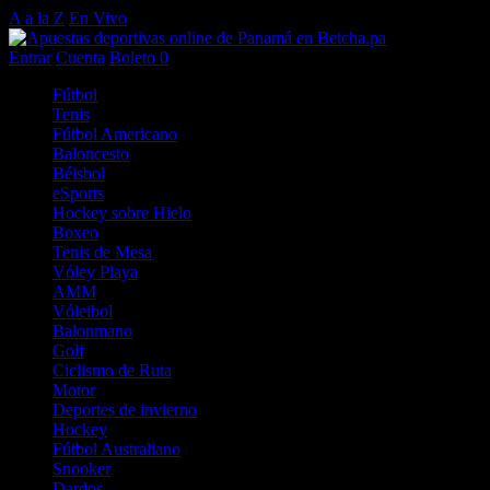
A a la Z
En Vivo
Entrar
Cuenta
Boleto
0
Fútbol
Tenis
Fútbol Americano
Baloncesto
Béisbol
eSports
Hockey sobre Hielo
Boxeo
Tenis de Mesa
Vóley Playa
AMM
Vóleibol
Balonmano
Golf
Ciclismo de Ruta
Motor
Deportes de invierno
Hockey
Fútbol Australiano
Snooker
Dardos