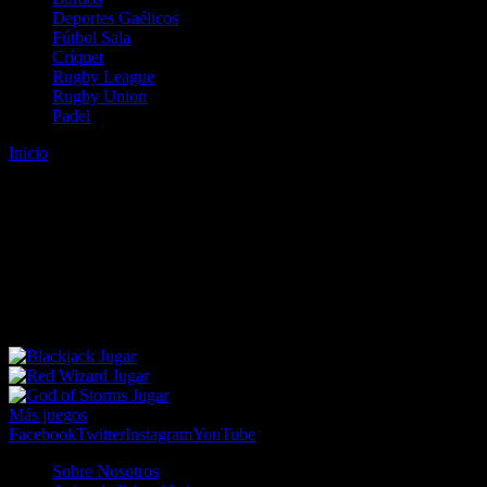
Deportes Gaélicos
Fútbol Sala
Críquet
Rugby League
Rugby Union
Padel
Inicio
Error
ERROR 404 - NO SE HA ENCONTRADO EL
ARCHIVO
Lo sentimos pero no se ha podido localizar la página que estás
buscando. Es posible que hayas introducido una URL errónea o que
se haya producido un cambio en la dirección web. Para recibir
ayuda sobre la página a la que quieres acceder visita nuestro map
Jugar
Jugar
Jugar
Más juegos
Facebook
Twitter
Instagram
YouTube
Sobre Nosotros