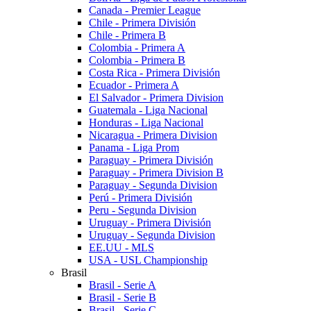
Canada - Premier League
Chile - Primera División
Chile - Primera B
Colombia - Primera A
Colombia - Primera B
Costa Rica - Primera División
Ecuador - Primera A
El Salvador - Primera Division
Guatemala - Liga Nacional
Honduras - Liga Nacional
Nicaragua - Primera Division
Panama - Liga Prom
Paraguay - Primera División
Paraguay - Primera Division B
Paraguay - Segunda Division
Perú - Primera División
Peru - Segunda Division
Uruguay - Primera División
Uruguay - Segunda Division
EE.UU - MLS
USA - USL Championship
Brasil
Brasil - Serie A
Brasil - Serie B
Brasil - Serie C