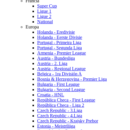
Francia
Super Cup
Ligue 1
Ligue 2
National
Europa
Holanda - Eredivisie
Holanda - Eerste Divisie
Portugal - Primeira Liga
Portugal - Segunda Liga
Armenia - Premier League
Austria - Bundesliga
Austria - 2. Liga
Austria - Regional League
Belgica - 1ra División A
Bosnia & Herzegovina - Premier Liga
Bulgaria - First League
Bulgaria - Second League
Croatia - HNL
República Checa - First League
República Checa - Liga 2
Czech Republic - 3.Liga
Czech Republic - 4.Liga
Czech Republic - Krajsky Prebor
Estonia - Meistriliiga