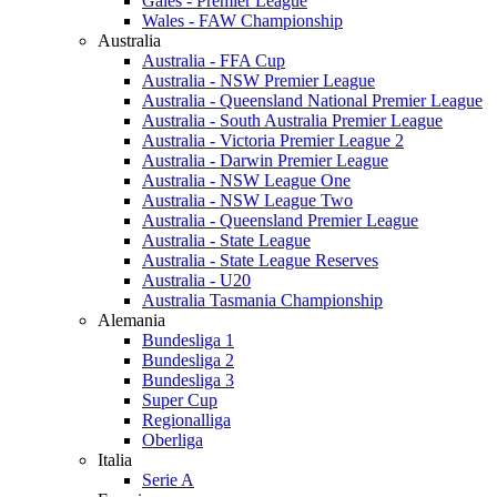
Gales - Premier League
Wales - FAW Championship
Australia
Australia - FFA Cup
Australia - NSW Premier League
Australia - Queensland National Premier League
Australia - South Australia Premier League
Australia - Victoria Premier League 2
Australia - Darwin Premier League
Australia - NSW League One
Australia - NSW League Two
Australia - Queensland Premier League
Australia - State League
Australia - State League Reserves
Australia - U20
Australia Tasmania Championship
Alemania
Bundesliga 1
Bundesliga 2
Bundesliga 3
Super Cup
Regionalliga
Oberliga
Italia
Serie A