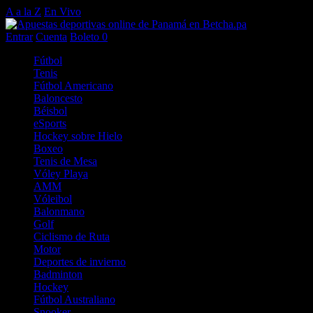
A a la Z
En Vivo
Entrar
Cuenta
Boleto
0
Fútbol
Tenis
Fútbol Americano
Baloncesto
Béisbol
eSports
Hockey sobre Hielo
Boxeo
Tenis de Mesa
Vóley Playa
AMM
Vóleibol
Balonmano
Golf
Ciclismo de Ruta
Motor
Deportes de invierno
Badminton
Hockey
Fútbol Australiano
Snooker