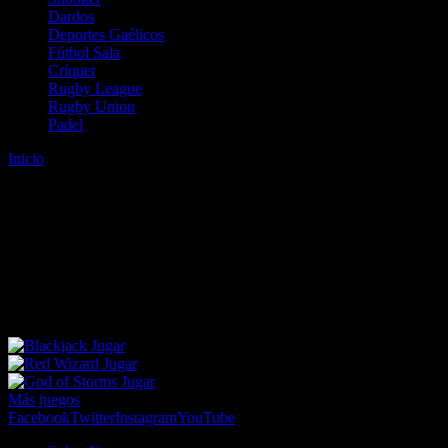
Dardos
Deportes Gaélicos
Fútbol Sala
Críquet
Rugby League
Rugby Union
Padel
Inicio
Error
ERROR 404 - NO SE HA ENCONTRADO EL
ARCHIVO
Lo sentimos pero no se ha podido localizar la página que estás
buscando. Es posible que hayas introducido una URL errónea o que
se haya producido un cambio en la dirección web. Para recibir
ayuda sobre la página a la que quieres acceder visita nuestro map
Jugar
Jugar
Jugar
Más juegos
Facebook
Twitter
Instagram
YouTube