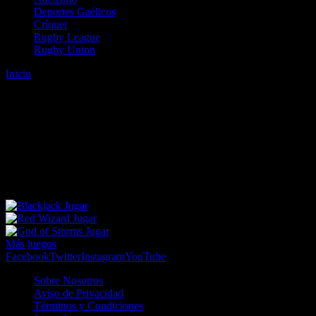
Deportes Gaélicos
Críquet
Rugby League
Rugby Union
Inicio
Error
ERROR 404 - NO SE HA ENCONTRADO EL
ARCHIVO
Lo sentimos pero no se ha podido localizar la página que estás
buscando. Es posible que hayas introducido una URL errónea o que
se haya producido un cambio en la dirección web. Para recibir
ayuda sobre la página a la que quieres acceder visita nuestro map
Jugar
Jugar
Jugar
Más juegos
Facebook
Twitter
Instagram
YouTube
Sobre Nosotros
Aviso de Privacidad
Términos y Condiciones