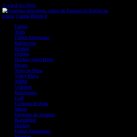
A a la Z
En Vivo
Entrar
Cuenta
Boleto
0
Fútbol
Tenis
Fútbol Americano
Baloncesto
Béisbol
eSports
Hockey sobre Hielo
Boxeo
Tenis de Mesa
Vóley Playa
AMM
Vóleibol
Balonmano
Golf
Ciclismo de Ruta
Motor
Deportes de invierno
Badminton
Hockey
Fútbol Australiano
Snooker