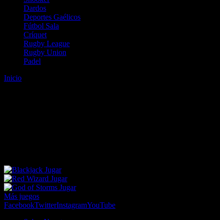
Dardos
Deportes Gaélicos
Fútbol Sala
Críquet
Rugby League
Rugby Union
Padel
Inicio
Error
ERROR 404 - NO SE HA ENCONTRADO EL
ARCHIVO
Lo sentimos pero no se ha podido localizar la página que estás
buscando. Es posible que hayas introducido una URL errónea o que
se haya producido un cambio en la dirección web. Para recibir
ayuda sobre la página a la que quieres acceder visita nuestro map
Jugar
Jugar
Jugar
Más juegos
Facebook
Twitter
Instagram
YouTube