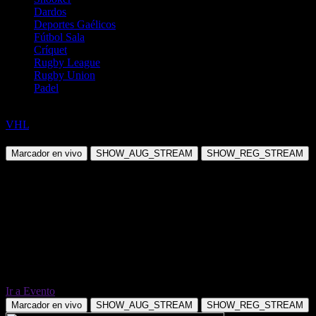
Dardos
Deportes Gaélicos
Fútbol Sala
Críquet
Rugby League
Rugby Union
Padel
Hockey sobre Hielo
VHL
HC Khimik Voskresensk vs Yuzhny Ural Orsk
Marcador en vivo
SHOW_AUG_STREAM
SHOW_REG_STREAM
Ir a Evento
Marcador en vivo
SHOW_AUG_STREAM
SHOW_REG_STREAM