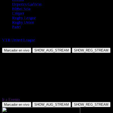
Deportes Gaélicos
Fútbol Sala
Críquet
Rugby League
Rugby Union
Padel
Baloncesto
VTB United League
UNICS Kazan vs CSKA Moscow
Marcador en vivo
SHOW_AUG_STREAM
SHOW_REG_STREAM
Ir a Evento
Marcador en vivo
SHOW_AUG_STREAM
SHOW_REG_STREAM