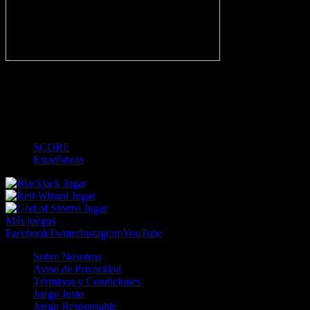
-
1
2
MT
3
4
FT
-
-
-
-
-
-
-
-
-
-
-
-
SCORE
Estadísticas
Jugar
Jugar
Jugar
Más juegos
Facebook
Twitter
Instagram
YouTube
Sobre Nosotros
Aviso de Privacidad
Términos y Condiciones
Juego Justo
Juego Responsable