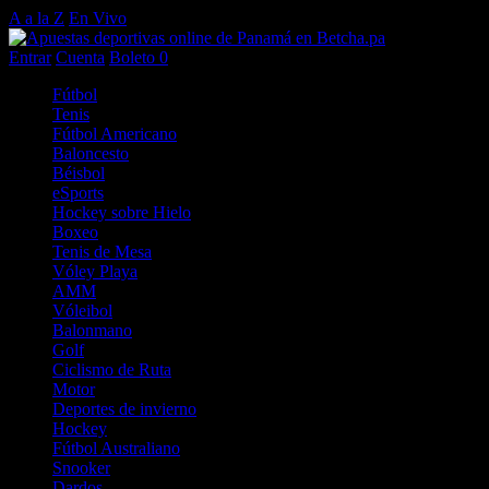
A a la Z
En Vivo
Entrar
Cuenta
Boleto
0
Fútbol
Tenis
Fútbol Americano
Baloncesto
Béisbol
eSports
Hockey sobre Hielo
Boxeo
Tenis de Mesa
Vóley Playa
AMM
Vóleibol
Balonmano
Golf
Ciclismo de Ruta
Motor
Deportes de invierno
Hockey
Fútbol Australiano
Snooker
Dardos