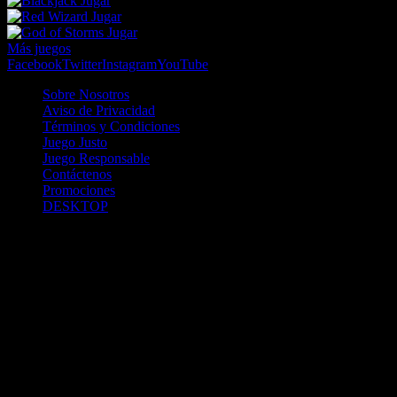
Jugar
Jugar
Jugar
Más juegos
Facebook
Twitter
Instagram
YouTube
Sobre Nosotros
Aviso de Privacidad
Términos y Condiciones
Juego Justo
Juego Responsable
Contáctenos
Promociones
DESKTOP
Betcha.pa es operado por ONJOC, CORP. una compañía registrada
en la República de Panamá, autorizada y regulada por la Junta de
Control de Juegos de la Repúlblica de Panamá a través del Contrato
de Admnistración y Operación de Juegos de Suerte y Azar a través
de Internet No. JCJ-03-2020, debidamente refrendado por la
Contraloría de la República de Panamá el día 15 de junio de 2020
con oficinas en Urbanización Costa del Este, PH Plaza Real,
Oficina 403, Corregimiento de Juan Díaz, República de Panamá,
localizables al telefóno +(507) 304-8693 y correo electrónico
info@onjoc.com