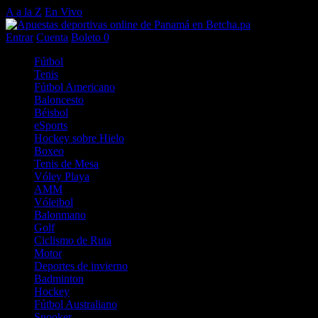
A a la Z
En Vivo
Entrar
Cuenta
Boleto
0
Fútbol
Tenis
Fútbol Americano
Baloncesto
Béisbol
eSports
Hockey sobre Hielo
Boxeo
Tenis de Mesa
Vóley Playa
AMM
Vóleibol
Balonmano
Golf
Ciclismo de Ruta
Motor
Deportes de invierno
Badminton
Hockey
Fútbol Australiano
Snooker