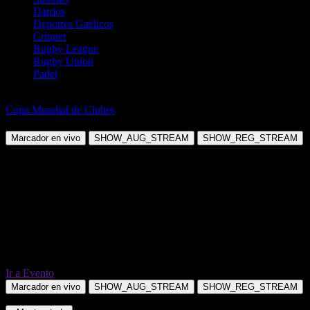
Dardos
Deportes Gaélicos
Críquet
Rugby League
Rugby Union
Padel
Fútbol
Copa Mundial de Clubes
Fluminense RJ vs Chelsea
Marcador en vivo
SHOW_AUG_STREAM
SHOW_REG_STREAM
Ir a Evento
Marcador en vivo
SHOW_AUG_STREAM
SHOW_REG_STREAM