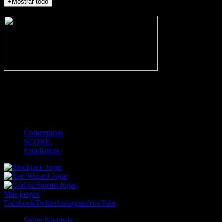
+Mostrar todo
NO_INCIDENTS
-
Gol
Tarjeta amarilla
Roja
Córner
Penalti
FKIC
Sustitución
0
-
-
-
-
-
-
0
-
-
-
-
-
-
Comentarios
SCORE
Estadísticas
Jugar
Jugar
Jugar
Más juegos
Facebook
Twitter
Instagram
YouTube
Sobre Nosotros