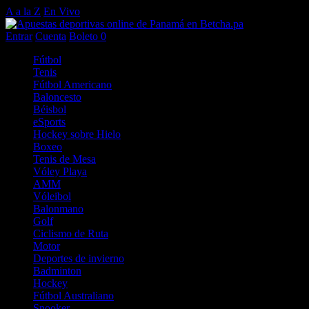
A a la Z
En Vivo
Entrar
Cuenta
Boleto
0
Fútbol
Tenis
Fútbol Americano
Baloncesto
Béisbol
eSports
Hockey sobre Hielo
Boxeo
Tenis de Mesa
Vóley Playa
AMM
Vóleibol
Balonmano
Golf
Ciclismo de Ruta
Motor
Deportes de invierno
Badminton
Hockey
Fútbol Australiano
Snooker