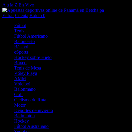
A a la Z
En Vivo
Entrar
Cuenta
Boleto
0
Fútbol
Tenis
Fútbol Americano
Baloncesto
Béisbol
eSports
Hockey sobre Hielo
Boxeo
Tenis de Mesa
Vóley Playa
AMM
Vóleibol
Balonmano
Golf
Ciclismo de Ruta
Motor
Deportes de invierno
Badminton
Hockey
Fútbol Australiano
Snooker