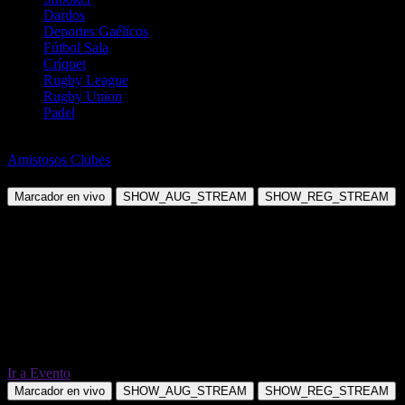
Dardos
Deportes Gaélicos
Fútbol Sala
Críquet
Rugby League
Rugby Union
Padel
Fútbol
Amistosos Clubes
AGF Aarhus vs Odense BK
Marcador en vivo
SHOW_AUG_STREAM
SHOW_REG_STREAM
Ir a Evento
Marcador en vivo
SHOW_AUG_STREAM
SHOW_REG_STREAM