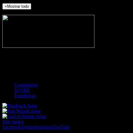
+Mostrar todo
NO_INCIDENTS
-
Gol
Tarjeta amarilla
Roja
Córner
Penalti
FKIC
Sustitución
0
-
-
-
-
-
-
0
-
-
-
-
-
-
Comentarios
SCORE
Estadísticas
Jugar
Jugar
Jugar
Más juegos
Facebook
Twitter
Instagram
YouTube