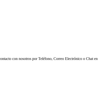
n contacto con nosotros por Teléfono, Correo Electrónico o Chat en