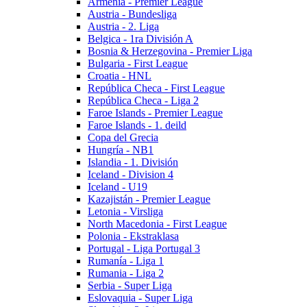
Armenia - Premier League
Austria - Bundesliga
Austria - 2. Liga
Belgica - 1ra División A
Bosnia & Herzegovina - Premier Liga
Bulgaria - First League
Croatia - HNL
República Checa - First League
República Checa - Liga 2
Faroe Islands - Premier League
Faroe Islands - 1. deild
Copa del Grecia
Hungría - NB1
Islandia - 1. División
Iceland - Division 4
Iceland - U19
Kazajistán - Premier League
Letonia - Virsliga
North Macedonia - First League
Polonia - Ekstraklasa
Portugal - Liga Portugal 3
Rumanía - Liga 1
Rumania - Liga 2
Serbia - Super Liga
Eslovaquia - Super Liga