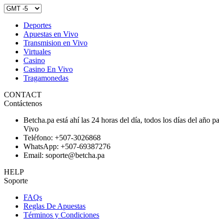
Deportes
Apuestas en Vivo
Transmision en Vivo
Virtuales
Casino
Casino En Vivo
Tragamonedas
CONTACT
Contáctenos
Betcha.pa está ahí las 24 horas del día, todos los días del año
Vivo
Teléfono:
+507-3026868
WhatsApp:
+507-69387276
Email:
soporte@betcha.pa
HELP
Soporte
FAQs
Reglas De Apuestas
Términos y Condiciones