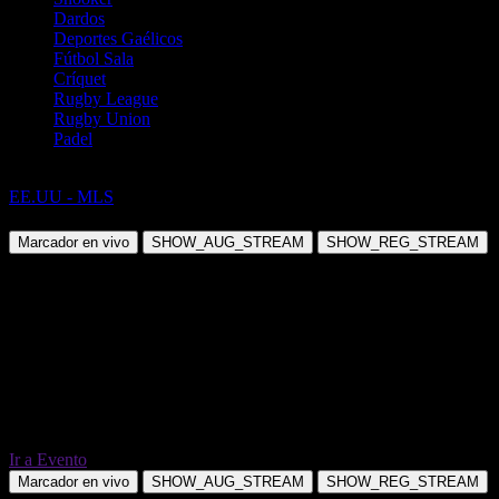
Dardos
Deportes Gaélicos
Fútbol Sala
Críquet
Rugby League
Rugby Union
Padel
Fútbol
EE.UU - MLS
FC Cincinnati vs Charlotte FC
Marcador en vivo
SHOW_AUG_STREAM
SHOW_REG_STREAM
Ir a Evento
Marcador en vivo
SHOW_AUG_STREAM
SHOW_REG_STREAM