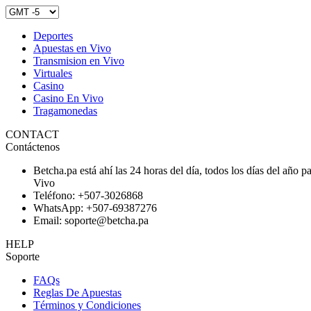
Deportes
Apuestas en Vivo
Transmision en Vivo
Virtuales
Casino
Casino En Vivo
Tragamonedas
CONTACT
Contáctenos
Betcha.pa está ahí las 24 horas del día, todos los días del año
Vivo
Teléfono:
+507-3026868
WhatsApp:
+507-69387276
Email:
soporte@betcha.pa
HELP
Soporte
FAQs
Reglas De Apuestas
Términos y Condiciones