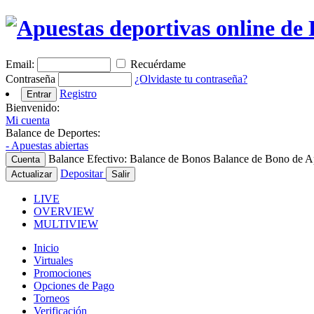
Email:
Recuérdame
Contraseña
¿Olvidaste tu contraseña?
Registro
Bienvenido:
Mi cuenta
Balance de Deportes
:
-
Apuestas abiertas
Balance Efectivo:
Balance de Bonos
Balance de Bono de A
Cuenta
Depositar
Actualizar
Salir
LIVE
OVERVIEW
MULTIVIEW
Inicio
Virtuales
Promociones
Opciones de Pago
Torneos
Verificación