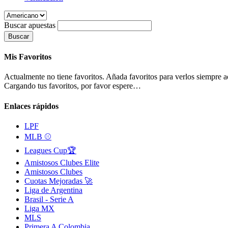
Buscar apuestas
Buscar
Mis Favoritos
Actualmente no tiene favoritos. Añada favoritos para verlos siempre a
Cargando tus favoritos, por favor espere…
Enlaces rápidos
LPF
MLB ⚾
Leagues Cup🏆
Amistosos Clubes Elite
Amistosos Clubes
Cuotas Mejoradas 🚀
Liga de Argentina
Brasil - Serie A
Liga MX
MLS
Primera A Colombia