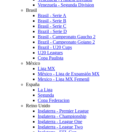
Venezuela - Segunda Division
Brasil
Brasil - Serie A
Brasil - Serie B
Brasil - Serie C
Brazil - Serie D
Brasil - Campeonato Gaucho 2
Brazil - Campeonato Goiano 2
Brazil - U20 Cups
U20 Leagues
Copa Paulista
México
Liga MX
México - Liga de Expansión MX
Mexico - Liga MX Femenil
España
La Liga
Segunda
Copa Federacion
Reino Unido
Inglaterra - Premier League
Inglaterra - Championship
Inglaterra - League One
Inglaterra - League Two