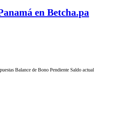
puestas
Balance de Bono Pendiente
Saldo actual