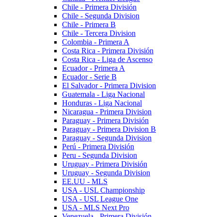
Chile - Primera División
Chile - Segunda Division
Chile - Primera B
Chile - Tercera Division
Colombia - Primera A
Costa Rica - Primera División
Costa Rica - Liga de Ascenso
Ecuador - Primera A
Ecuador - Serie B
El Salvador - Primera Division
Guatemala - Liga Nacional
Honduras - Liga Nacional
Nicaragua - Primera Division
Paraguay - Primera División
Paraguay - Primera Division B
Paraguay - Segunda Division
Perú - Primera División
Peru - Segunda Division
Uruguay - Primera División
Uruguay - Segunda Division
EE.UU - MLS
USA - USL Championship
USA - USL League One
USA - MLS Next Pro
Venezuela - Primera División