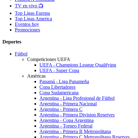
TV en vivo 📺
Top Ligas Europa
Top Ligas America
Eventos hoy
Promociones
Deportes
Fútbol
Competiciones UEFA
UEFA - Champions League Qualifying
UEFA - Super Copa
Américas
Panamá - Liga Panameña
Copa Libertadores
Copa Sudamericana
Argentina - Liga Profesional de Fútbol
Argentina - Primera Nacional
Argentina - Primera C
Argentina - Primera Division Reserves
Argentina - Copa Argentina
Argentina - Torneo Federal
Argentina - Primera B Metropolitana
Argentina - Primera C Metropolitana Reserves