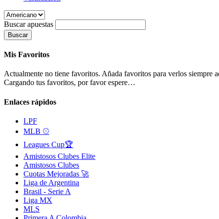
Buscar apuestas
Buscar
Mis Favoritos
Actualmente no tiene favoritos. Añada favoritos para verlos siempre a
Cargando tus favoritos, por favor espere…
Enlaces rápidos
LPF
MLB ⚾
Leagues Cup🏆
Amistosos Clubes Elite
Amistosos Clubes
Cuotas Mejoradas 🚀
Liga de Argentina
Brasil - Serie A
Liga MX
MLS
Primera A Colombia