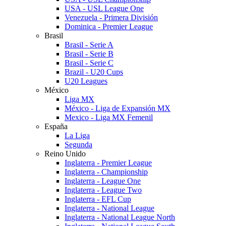
USA - USL League One
Venezuela - Primera División
Dominica - Premier League
Brasil
Brasil - Serie A
Brasil - Serie B
Brasil - Serie C
Brazil - U20 Cups
U20 Leagues
México
Liga MX
México - Liga de Expansión MX
Mexico - Liga MX Femenil
España
La Liga
Segunda
Reino Unido
Inglaterra - Premier League
Inglaterra - Championship
Inglaterra - League One
Inglaterra - League Two
Inglaterra - EFL Cup
Inglaterra - National League
Inglaterra - National League North