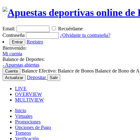
Email:
Recuérdame
Contraseña
¿Olvidaste tu contraseña?
Registro
Bienvenido:
Mi cuenta
Balance de Deportes
:
-
Apuestas abiertas
Balance Efectivo:
Balance de Bonos
Balance de Bono de A
Cuenta
Depositar
Actualizar
Salir
LIVE
OVERVIEW
MULTIVIEW
Inicio
Virtuales
Promociones
Opciones de Pago
Torneos
Verificación