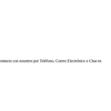
n contacto con nosotros por Teléfono, Correo Electrónico o Chat en