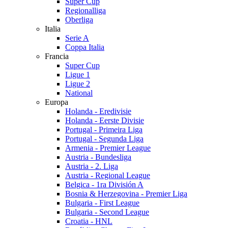
Super Cup
Regionalliga
Oberliga
Italia
Serie A
Coppa Italia
Francia
Super Cup
Ligue 1
Ligue 2
National
Europa
Holanda - Eredivisie
Holanda - Eerste Divisie
Portugal - Primeira Liga
Portugal - Segunda Liga
Armenia - Premier League
Austria - Bundesliga
Austria - 2. Liga
Austria - Regional League
Belgica - 1ra División A
Bosnia & Herzegovina - Premier Liga
Bulgaria - First League
Bulgaria - Second League
Croatia - HNL