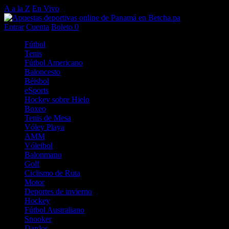
A a la Z
En Vivo
Entrar
Cuenta
Boleto
0
Fútbol
Tenis
Fútbol Americano
Baloncesto
Béisbol
eSports
Hockey sobre Hielo
Boxeo
Tenis de Mesa
Vóley Playa
AMM
Vóleibol
Balonmano
Golf
Ciclismo de Ruta
Motor
Deportes de invierno
Hockey
Fútbol Australiano
Snooker
Dardos