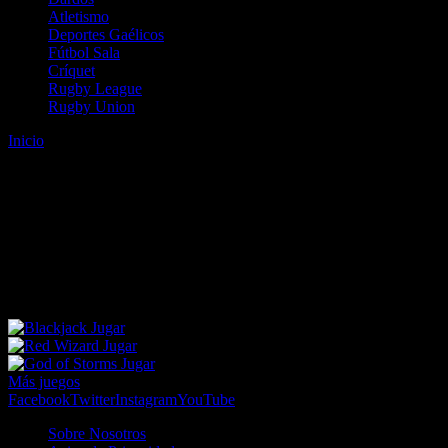
Atletismo
Deportes Gaélicos
Fútbol Sala
Críquet
Rugby League
Rugby Union
Inicio
Error
ERROR 404 - NO SE HA ENCONTRADO EL
ARCHIVO
Lo sentimos pero no se ha podido localizar la página que estás
buscando. Es posible que hayas introducido una URL errónea o que
se haya producido un cambio en la dirección web. Para recibir
ayuda sobre la página a la que quieres acceder visita nuestro map
Jugar
Jugar
Jugar
Más juegos
Facebook
Twitter
Instagram
YouTube
Sobre Nosotros