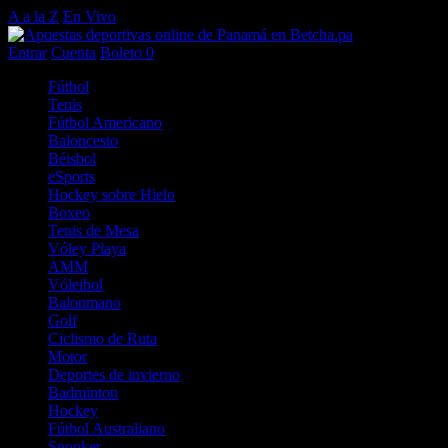
A a la Z
En Vivo
Entrar
Cuenta
Boleto
0
Fútbol
Tenis
Fútbol Americano
Baloncesto
Béisbol
eSports
Hockey sobre Hielo
Boxeo
Tenis de Mesa
Vóley Playa
AMM
Vóleibol
Balonmano
Golf
Ciclismo de Ruta
Motor
Deportes de invierno
Badminton
Hockey
Fútbol Australiano
Snooker