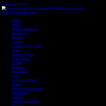
A a la Z
En Vivo
Entrar
Cuenta
Boleto
0
Fútbol
Tenis
Fútbol Americano
Baloncesto
Béisbol
eSports
Hockey sobre Hielo
Boxeo
Tenis de Mesa
Vóley Playa
AMM
Vóleibol
Balonmano
Golf
Ciclismo de Ruta
Motor
Deportes de invierno
Badminton
Hockey
Fútbol Australiano
Snooker