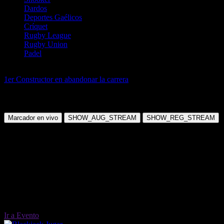
Dardos
Deportes Gaélicos
Críquet
Rugby League
Rugby Union
Padel
Motor
1er Constructor en abandonar la carrera
F1 Italian Grand Prix 1st
Car to Retire
Domingo, 07 Sep 2025 08:00:00
Marcador en vivo
SHOW_AUG_STREAM
SHOW_REG_STREAM
Ir a Evento