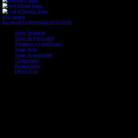
Jugar
Jugar
Jugar
Más juegos
Facebook
Twitter
Instagram
YouTube
Sobre Nosotros
Aviso de Privacidad
Términos y Condiciones
Juego Justo
Juego Responsable
Contáctenos
Promociones
DESKTOP
Betcha.pa es operado por ONJOC, CORP. una compañía registrada
en la República de Panamá, autorizada y regulada por la Junta de
Control de Juegos de la Repúlblica de Panamá a través del Contrato
de Admnistración y Operación de Juegos de Suerte y Azar a través
de Internet No. JCJ-03-2020, debidamente refrendado por la
Contraloría de la República de Panamá el día 15 de junio de 2020
con oficinas en Urbanización Costa del Este, PH Plaza Real,
Oficina 403, Corregimiento de Juan Díaz, República de Panamá,
localizables al telefóno +(507) 304-8693 y correo electrónico
info@onjoc.com