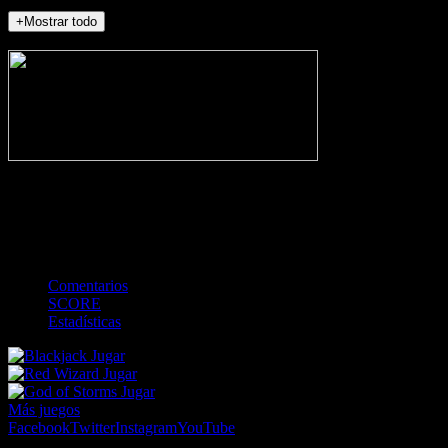
+Mostrar todo
NO_INCIDENTS
-
Gol
Tarjeta amarilla
Roja
Córner
Penalti
FKIC
Sustitución
0
-
-
-
-
-
-
0
-
-
-
-
-
-
Comentarios
SCORE
Estadísticas
Jugar
Jugar
Jugar
Más juegos
Facebook
Twitter
Instagram
YouTube