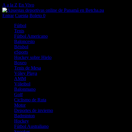
A a la Z
En Vivo
Entrar
Cuenta
Boleto
0
Fútbol
Tenis
Fútbol Americano
Baloncesto
Béisbol
eSports
Hockey sobre Hielo
Boxeo
Tenis de Mesa
Vóley Playa
AMM
Vóleibol
Balonmano
Golf
Ciclismo de Ruta
Motor
Deportes de invierno
Badminton
Hockey
Fútbol Australiano
Snooker