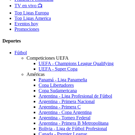
TV en vivo 📺
Top Ligas Europa
Top Ligas America
Eventos hoy
Promociones
Deportes
Fútbol
Competiciones UEFA
UEFA - Champions League Qualifying
UEFA - Super Copa
Américas
Panamá - Liga Panameña
Copa Libertadores
Copa Sudamericana
Argentina - Liga Profesional de Fútbol
Argentina - Primera Nacional
Argentina - Primera C
Argentina - Copa Argentina
Argentina - Torneo Federal
Argentina - Primera B Metropolitana
Bolivia - Liga de Fútbol Profesional
Canada - Premier League