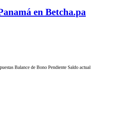
puestas
Balance de Bono Pendiente
Saldo actual