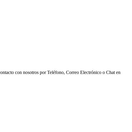
n contacto con nosotros por Teléfono, Correo Electrónico o Chat en