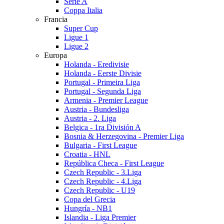
Serie A
Coppa Italia
Francia
Super Cup
Ligue 1
Ligue 2
Europa
Holanda - Eredivisie
Holanda - Eerste Divisie
Portugal - Primeira Liga
Portugal - Segunda Liga
Armenia - Premier League
Austria - Bundesliga
Austria - 2. Liga
Belgica - 1ra División A
Bosnia & Herzegovina - Premier Liga
Bulgaria - First League
Croatia - HNL
República Checa - First League
Czech Republic - 3.Liga
Czech Republic - 4.Liga
Czech Republic - U19
Copa del Grecia
Hungría - NB1
Islandia - Liga Premier