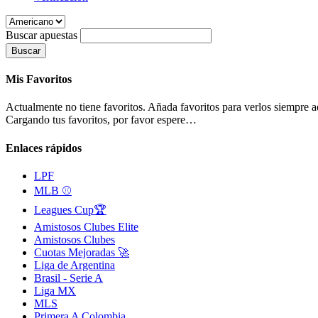
Buscar apuestas
Buscar
Mis Favoritos
Actualmente no tiene favoritos. Añada favoritos para verlos siempre a
Cargando tus favoritos, por favor espere…
Enlaces rápidos
LPF
MLB ⚾
Leagues Cup🏆
Amistosos Clubes Elite
Amistosos Clubes
Cuotas Mejoradas 🚀
Liga de Argentina
Brasil - Serie A
Liga MX
MLS
Primera A Colombia