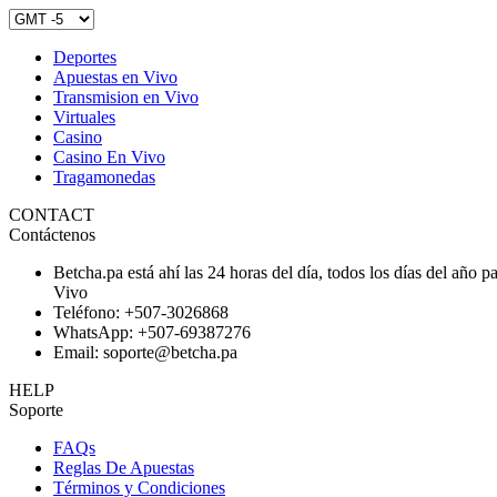
Deportes
Apuestas en Vivo
Transmision en Vivo
Virtuales
Casino
Casino En Vivo
Tragamonedas
CONTACT
Contáctenos
Betcha.pa está ahí las 24 horas del día, todos los días del año
Vivo
Teléfono:
+507-3026868
WhatsApp:
+507-69387276
Email:
soporte@betcha.pa
HELP
Soporte
FAQs
Reglas De Apuestas
Términos y Condiciones