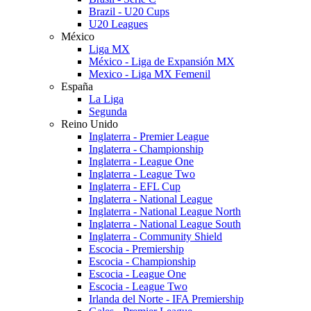
Brazil - U20 Cups
U20 Leagues
México
Liga MX
México - Liga de Expansión MX
Mexico - Liga MX Femenil
España
La Liga
Segunda
Reino Unido
Inglaterra - Premier League
Inglaterra - Championship
Inglaterra - League One
Inglaterra - League Two
Inglaterra - EFL Cup
Inglaterra - National League
Inglaterra - National League North
Inglaterra - National League South
Inglaterra - Community Shield
Escocia - Premiership
Escocia - Championship
Escocia - League One
Escocia - League Two
Irlanda del Norte - IFA Premiership