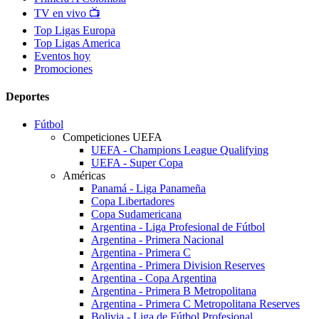
TV en vivo 📺
Top Ligas Europa
Top Ligas America
Eventos hoy
Promociones
Deportes
Fútbol
Competiciones UEFA
UEFA - Champions League Qualifying
UEFA - Super Copa
Américas
Panamá - Liga Panameña
Copa Libertadores
Copa Sudamericana
Argentina - Liga Profesional de Fútbol
Argentina - Primera Nacional
Argentina - Primera C
Argentina - Primera Division Reserves
Argentina - Copa Argentina
Argentina - Primera B Metropolitana
Argentina - Primera C Metropolitana Reserves
Bolivia - Liga de Fútbol Profesional