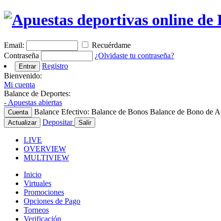
Email:
Recuérdame
Contraseña
¿Olvidaste tu contraseña?
Registro
Bienvenido:
Mi cuenta
Balance de Deportes
:
-
Apuestas abiertas
Balance Efectivo:
Balance de Bonos
Balance de Bono de A
Cuenta
Depositar
Actualizar
Salir
LIVE
OVERVIEW
MULTIVIEW
Inicio
Virtuales
Promociones
Opciones de Pago
Torneos
Verificación