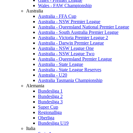
Gales - Premier League
Wales - FAW Championship
Australia
Australia - FFA Cup
Australia - NSW Premier League
Australia - Queensland National Premier League
Australia - South Australia Premier League
Australia - Victoria Premier League 2
Australia - Darwin Premier League
Australia - NSW League One
Australia - NSW League Two
Australia - Queensland Premier League
Australia - State League
Australia - State League Reserves
Australia - U20
Australia Tasmania Championship
Alemania
Bundesliga 1
Bundesliga 2
Bundesliga 3
Super Cup
Regionalliga
Oberliga
Bundesliga U19
Italia