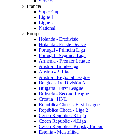
Serie A
Francia
Super Cup
Ligue 1
Ligue 2
National
Europa
Holanda - Eredivisie
Holanda - Eerste Divisie
Portugal - Primeira Liga
Portugal - Segunda Liga
Armenia - Premier League
Austria - Bundesliga
Austria - 2. Liga
Austria - Regional League
Belgica - 1ra División A
Bulgaria - First League
Bulgaria - Second League
Croatia - HNL
República Checa - First League
República Checa - Liga 2
Czech Republic - 3.Liga
Czech Republic - 4.Liga
Czech Republic - Krajsky Prebor
Estonia - Meistriliiga