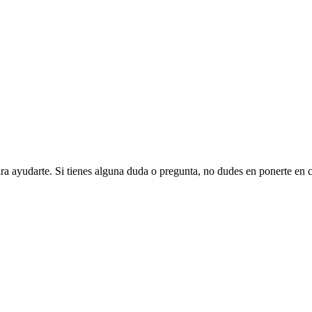
 para ayudarte. Si tienes alguna duda o pregunta, no dudes en ponerte e