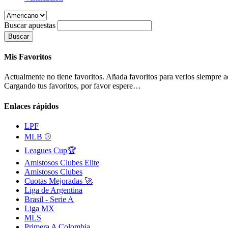
Buscar apuestas
Buscar
Mis Favoritos
Actualmente no tiene favoritos. Añada favoritos para verlos siempre a
Cargando tus favoritos, por favor espere…
Enlaces rápidos
LPF
MLB ⚾
Leagues Cup🏆
Amistosos Clubes Elite
Amistosos Clubes
Cuotas Mejoradas 🚀
Liga de Argentina
Brasil - Serie A
Liga MX
MLS
Primera A Colombia