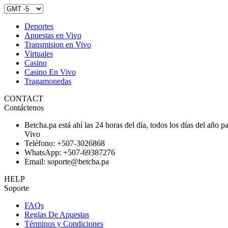
Deportes
Apuestas en Vivo
Transmision en Vivo
Virtuales
Casino
Casino En Vivo
Tragamonedas
CONTACT
Contáctenos
Betcha.pa está ahí las 24 horas del día, todos los días del año
Vivo
Teléfono:
+507-3026868
WhatsApp:
+507-69387276
Email:
soporte@betcha.pa
HELP
Soporte
FAQs
Reglas De Apuestas
Términos y Condiciones