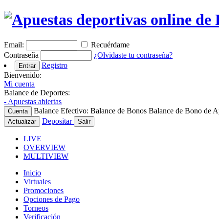
Email:
Recuérdame
Contraseña
¿Olvidaste tu contraseña?
Registro
Bienvenido:
Mi cuenta
Balance de Deportes
:
-
Apuestas abiertas
Balance Efectivo:
Balance de Bonos
Balance de Bono de A
Cuenta
Depositar
Actualizar
Salir
LIVE
OVERVIEW
MULTIVIEW
Inicio
Virtuales
Promociones
Opciones de Pago
Torneos
Verificación