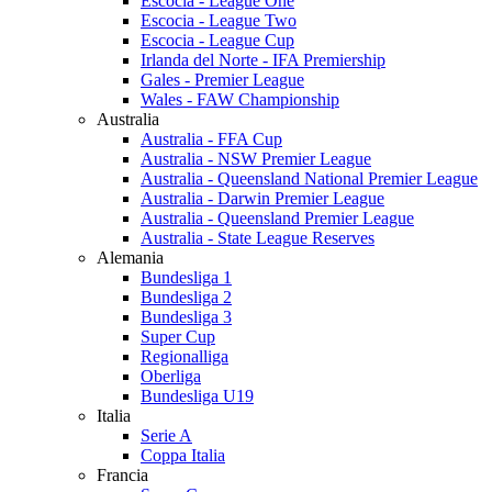
Escocia - League One
Escocia - League Two
Escocia - League Cup
Irlanda del Norte - IFA Premiership
Gales - Premier League
Wales - FAW Championship
Australia
Australia - FFA Cup
Australia - NSW Premier League
Australia - Queensland National Premier League
Australia - Darwin Premier League
Australia - Queensland Premier League
Australia - State League Reserves
Alemania
Bundesliga 1
Bundesliga 2
Bundesliga 3
Super Cup
Regionalliga
Oberliga
Bundesliga U19
Italia
Serie A
Coppa Italia
Francia