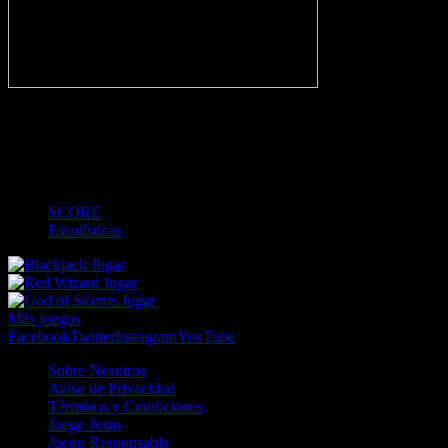
-
1
2
MT
3
4
FT
-
-
-
-
-
-
-
-
-
-
-
-
SCORE
Estadísticas
Jugar
Jugar
Jugar
Más juegos
Facebook
Twitter
Instagram
YouTube
Sobre Nosotros
Aviso de Privacidad
Términos y Condiciones
Juego Justo
Juego Responsable