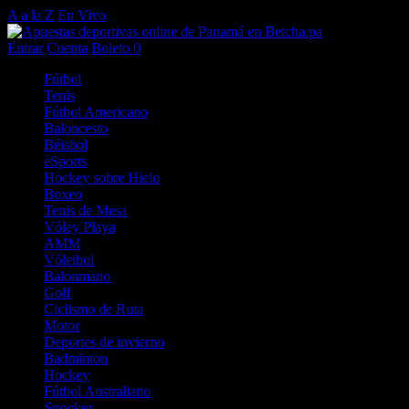
A a la Z
En Vivo
Entrar
Cuenta
Boleto
0
Fútbol
Tenis
Fútbol Americano
Baloncesto
Béisbol
eSports
Hockey sobre Hielo
Boxeo
Tenis de Mesa
Vóley Playa
AMM
Vóleibol
Balonmano
Golf
Ciclismo de Ruta
Motor
Deportes de invierno
Badminton
Hockey
Fútbol Australiano
Snooker