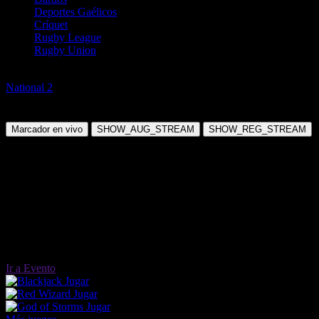
Deportes Gaélicos
Críquet
Rugby League
Rugby Union
Fútbol
National 2
FC Rousset Svo vs Bobigny AC
Sábado, 04 Oct 2025 11:00:00
Marcador en vivo
SHOW_AUG_STREAM
SHOW_REG_STREAM
Ir a Evento
Jugar
Jugar
Jugar