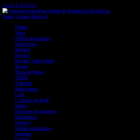
A a la Z
En Vivo
Entrar
Cuenta
Boleto
0
Fútbol
Tenis
Fútbol Americano
Baloncesto
Béisbol
eSports
Hockey sobre Hielo
Boxeo
Tenis de Mesa
AMM
Vóleibol
Balonmano
Golf
Ciclismo de Ruta
Motor
Deportes de invierno
Badminton
Hockey
Fútbol Australiano
Snooker
Dardos