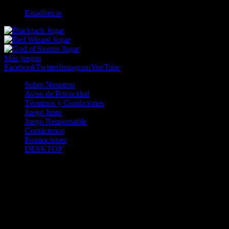
Estadísticas
Jugar
Jugar
Jugar
Más juegos
Facebook
Twitter
Instagram
YouTube
Sobre Nosotros
Aviso de Privacidad
Términos y Condiciones
Juego Justo
Juego Responsable
Contáctenos
Promociones
DESKTOP
Betcha.pa es operado por ONJOC, CORP. una compañía registrada
en la República de Panamá, autorizada y regulada por la Junta de
Control de Juegos de la Repúlblica de Panamá a través del Contrato
de Admnistración y Operación de Juegos de Suerte y Azar a través
de Internet No. JCJ-03-2020, debidamente refrendado por la
Contraloría de la República de Panamá el día 15 de junio de 2020
con oficinas en Urbanización Costa del Este, PH Plaza Real,