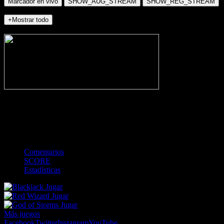
Marcador en vivo
SHOW_AUG_STREAM
SHOW_REG_STREAM
+Mostrar todo
NO_INCIDENTS
-
Gol
Tarjeta amarilla
Roja
Córner
Penalti
FKIC
Sustitución
0
-
-
-
-
-
-
0
-
-
-
-
-
-
Comentarios
SCORE
Estadísticas
Jugar
Jugar
Jugar
Más juegos
Facebook
Twitter
Instagram
YouTube