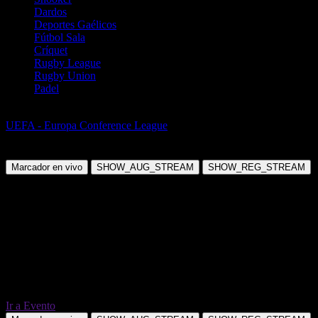
Dardos
Deportes Gaélicos
Fútbol Sala
Críquet
Rugby League
Rugby Union
Padel
Fútbol
UEFA - Europa Conference League
Rayo Vallecano vs Lech
Poznan
Marcador en vivo
SHOW_AUG_STREAM
SHOW_REG_STREAM
Ir a Evento