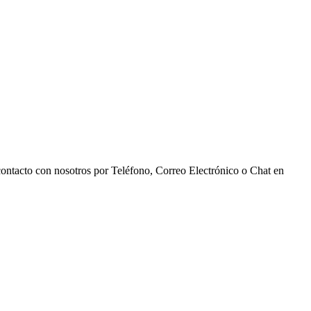
n contacto con nosotros por Teléfono, Correo Electrónico o Chat en