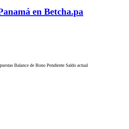
puestas
Balance de Bono Pendiente
Saldo actual