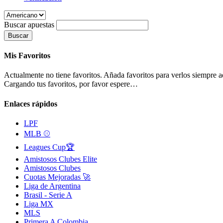
Buscar apuestas
Buscar
Mis Favoritos
Actualmente no tiene favoritos. Añada favoritos para verlos siempre a
Cargando tus favoritos, por favor espere…
Enlaces rápidos
LPF
MLB ⚾
Leagues Cup🏆
Amistosos Clubes Elite
Amistosos Clubes
Cuotas Mejoradas 🚀
Liga de Argentina
Brasil - Serie A
Liga MX
MLS
Primera A Colombia