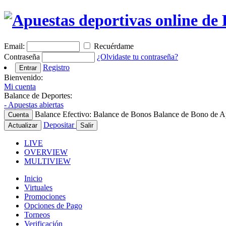
Email:
Recuérdame
Contraseña
¿Olvidaste tu contraseña?
Registro
Bienvenido:
Mi cuenta
Balance de Deportes
:
-
Apuestas abiertas
Balance Efectivo:
Balance de Bonos
Balance de Bono de A
Cuenta
Depositar
Actualizar
Salir
LIVE
OVERVIEW
MULTIVIEW
Inicio
Virtuales
Promociones
Opciones de Pago
Torneos
Verificación