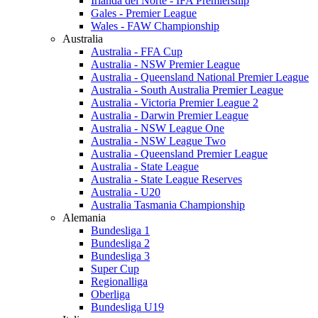
Irlanda del Norte - IFA Premiership
Gales - Premier League
Wales - FAW Championship
Australia
Australia - FFA Cup
Australia - NSW Premier League
Australia - Queensland National Premier League
Australia - South Australia Premier League
Australia - Victoria Premier League 2
Australia - Darwin Premier League
Australia - NSW League One
Australia - NSW League Two
Australia - Queensland Premier League
Australia - State League
Australia - State League Reserves
Australia - U20
Australia Tasmania Championship
Alemania
Bundesliga 1
Bundesliga 2
Bundesliga 3
Super Cup
Regionalliga
Oberliga
Bundesliga U19