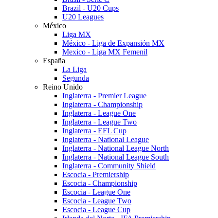
Brazil - U20 Cups
U20 Leagues
México
Liga MX
México - Liga de Expansión MX
Mexico - Liga MX Femenil
España
La Liga
Segunda
Reino Unido
Inglaterra - Premier League
Inglaterra - Championship
Inglaterra - League One
Inglaterra - League Two
Inglaterra - EFL Cup
Inglaterra - National League
Inglaterra - National League North
Inglaterra - National League South
Inglaterra - Community Shield
Escocia - Premiership
Escocia - Championship
Escocia - League One
Escocia - League Two
Escocia - League Cup