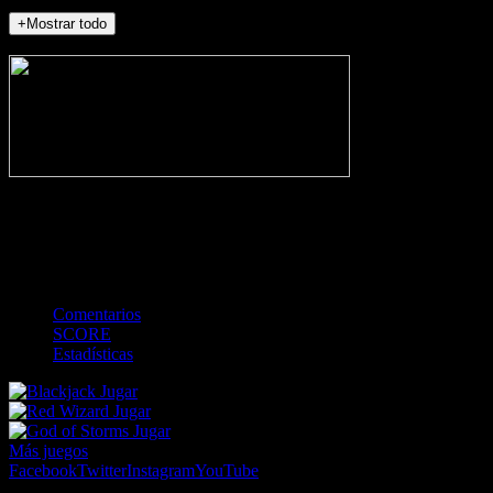
+Mostrar todo
NO_INCIDENTS
-
Gol
Tarjeta amarilla
Roja
Córner
Penalti
FKIC
Sustitución
0
-
-
-
-
-
-
0
-
-
-
-
-
-
Comentarios
SCORE
Estadísticas
Jugar
Jugar
Jugar
Más juegos
Facebook
Twitter
Instagram
YouTube