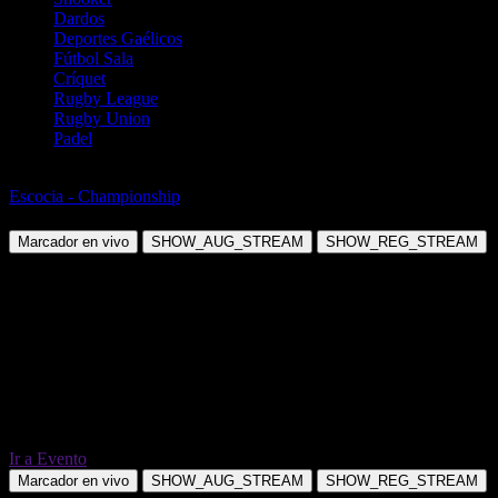
Dardos
Deportes Gaélicos
Fútbol Sala
Críquet
Rugby League
Rugby Union
Padel
Fútbol
Escocia - Championship
Greenock Morton vs Arbroath
Marcador en vivo
SHOW_AUG_STREAM
SHOW_REG_STREAM
Ir a Evento
Marcador en vivo
SHOW_AUG_STREAM
SHOW_REG_STREAM