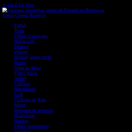
A a la Z
En Vivo
Entrar
Cuenta
Boleto
0
Fútbol
Tenis
Fútbol Americano
Baloncesto
Béisbol
eSports
Hockey sobre Hielo
Boxeo
Tenis de Mesa
Vóley Playa
AMM
Vóleibol
Balonmano
Golf
Ciclismo de Ruta
Motor
Deportes de invierno
Badminton
Hockey
Fútbol Australiano
Snooker