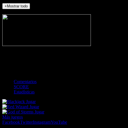
+Mostrar todo
NO_INCIDENTS
-
Gol
Tarjeta amarilla
Roja
Córner
Penalti
FKIC
Sustitución
0
-
-
-
-
-
-
0
-
-
-
-
-
-
Comentarios
SCORE
Estadísticas
Jugar
Jugar
Jugar
Más juegos
Facebook
Twitter
Instagram
YouTube