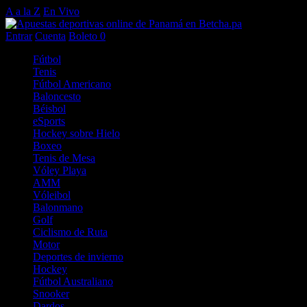
A a la Z
En Vivo
Entrar
Cuenta
Boleto
0
Fútbol
Tenis
Fútbol Americano
Baloncesto
Béisbol
eSports
Hockey sobre Hielo
Boxeo
Tenis de Mesa
Vóley Playa
AMM
Vóleibol
Balonmano
Golf
Ciclismo de Ruta
Motor
Deportes de invierno
Hockey
Fútbol Australiano
Snooker
Dardos