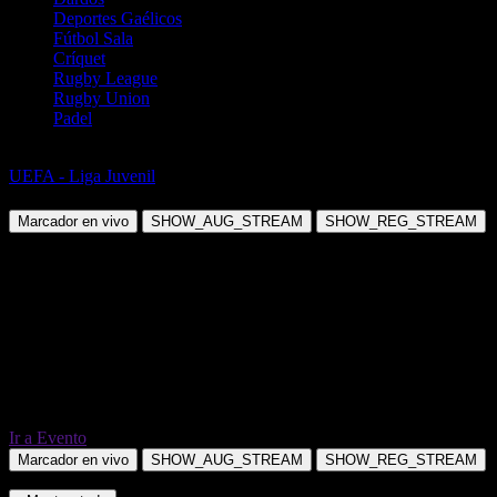
Deportes Gaélicos
Fútbol Sala
Críquet
Rugby League
Rugby Union
Padel
Fútbol
UEFA - Liga Juvenil
Pafos U19 vs Villarreal U19
Marcador en vivo
SHOW_AUG_STREAM
SHOW_REG_STREAM
Ir a Evento
Marcador en vivo
SHOW_AUG_STREAM
SHOW_REG_STREAM