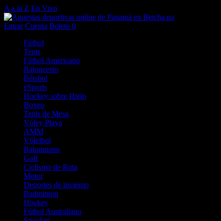
A a la Z
En Vivo
Entrar
Cuenta
Boleto
0
Fútbol
Tenis
Fútbol Americano
Baloncesto
Béisbol
eSports
Hockey sobre Hielo
Boxeo
Tenis de Mesa
Vóley Playa
AMM
Vóleibol
Balonmano
Golf
Ciclismo de Ruta
Motor
Deportes de invierno
Badminton
Hockey
Fútbol Australiano
Snooker