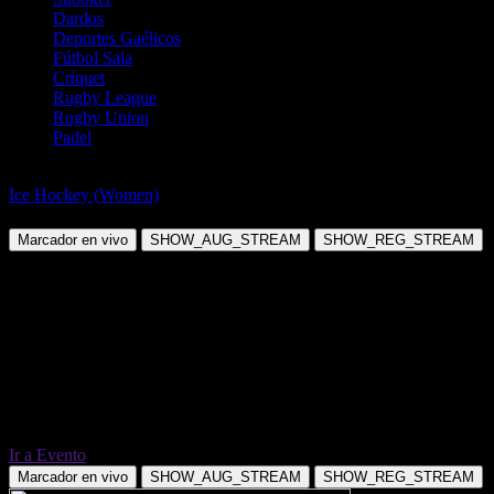
Dardos
Deportes Gaélicos
Fútbol Sala
Críquet
Rugby League
Rugby Union
Padel
Hockey sobre Hielo
Ice Hockey (Women)
EE.UU Mujeres vs Czechia Women
Marcador en vivo
SHOW_AUG_STREAM
SHOW_REG_STREAM
Ir a Evento
Marcador en vivo
SHOW_AUG_STREAM
SHOW_REG_STREAM