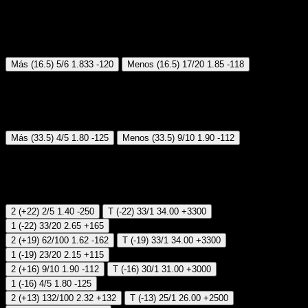
Crear Apuesta
RECUPERAR APUESTA DISPONIBLE
Encima de / Debajo de Miami Ohio Total Puntos Incluye Tiempo Extra
Más
(
16.5
)
5/6
1.833
-120
Menos
(
16.5
)
17/20
1.85
-118
Crear Apuesta
RECUPERAR APUESTA DISPONIBLE
Encima de / Debajo de Pittsburgh Total Puntos Incluye Tiempo Extra
Más
(
33.5
)
4/5
1.80
-125
Menos
(
33.5
)
9/10
1.90
-112
Crear Apuesta
RECUPERAR APUESTA DISPONIBLE
Hándicap (Con Prórroga) – 3 Opciones
2
(
+22
)
2/5
1.40
-250
T
(
-22
)
33/1
34.00
+3300
1
(
-22
)
33/20
2.65
+165
2
(
+19
)
62/100
1.62
-162
T
(
-19
)
33/1
34.00
+3300
1
(
-19
)
23/20
2.15
+115
2
(
+16
)
9/10
1.90
-112
T
(
-16
)
30/1
31.00
+3000
1
(
-16
)
4/5
1.80
-125
2
(
+13
)
132/100
2.32
+132
T
(
-13
)
25/1
26.00
+2500