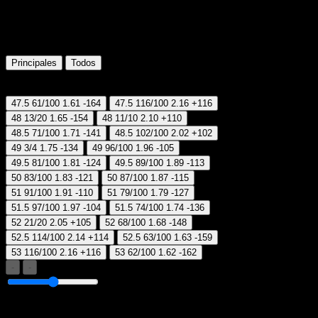
Crear Apuesta
RECUPERAR APUESTA DISPONIBLE
Total Puntos Alternativo
Principales
Todos
Más de
Menos de
47.5
61/100
1.61
-164
47.5
116/100
2.16
+116
48
13/20
1.65
-154
48
11/10
2.10
+110
48.5
71/100
1.71
-141
48.5
102/100
2.02
+102
49
3/4
1.75
-134
49
96/100
1.96
-105
49.5
81/100
1.81
-124
49.5
89/100
1.89
-113
50
83/100
1.83
-121
50
87/100
1.87
-115
51
91/100
1.91
-110
51
79/100
1.79
-127
51.5
97/100
1.97
-104
51.5
74/100
1.74
-136
52
21/20
2.05
+105
52
68/100
1.68
-148
52.5
114/100
2.14
+114
52.5
63/100
1.63
-159
53
116/100
2.16
+116
53
62/100
1.62
-162
-
-
47.5
53