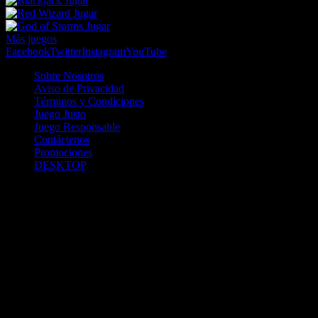
Jugar
Jugar
Jugar
Más juegos
Facebook
Twitter
Instagram
YouTube
Sobre Nosotros
Aviso de Privacidad
Términos y Condiciones
Juego Justo
Juego Responsable
Contáctenos
Promociones
DESKTOP
Betcha.pa es operado por ONJOC, CORP. una compañía registrada
en la República de Panamá, autorizada y regulada por la Junta de
Control de Juegos de la Repúlblica de Panamá a través del Contrato
de Admnistración y Operación de Juegos de Suerte y Azar a través
de Internet No. JCJ-03-2020, debidamente refrendado por la
Contraloría de la República de Panamá el día 15 de junio de 2020
con oficinas en Urbanización Costa del Este, PH Plaza Real,
Oficina 403, Corregimiento de Juan Díaz, República de Panamá,
localizables al telefóno +(507) 304-8693 y correo electrónico
info@onjoc.com