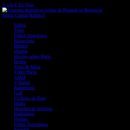
A a la Z
En Vivo
Entrar
Cuenta
Boleto
0
Fútbol
Tenis
Fútbol Americano
Baloncesto
Béisbol
eSports
Hockey sobre Hielo
Boxeo
Tenis de Mesa
Vóley Playa
AMM
Vóleibol
Balonmano
Golf
Ciclismo de Ruta
Motor
Deportes de invierno
Badminton
Hockey
Fútbol Australiano
Snooker