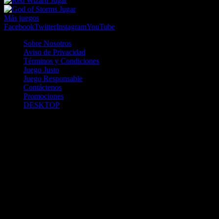
Jugar
Jugar
Más juegos
Facebook
Twitter
Instagram
YouTube
Sobre Nosotros
Aviso de Privacidad
Términos y Condiciones
Juego Justo
Juego Responsable
Contáctenos
Promociones
DESKTOP
Betcha.pa es operado por ONJOC, CORP. una compañía registrada
en la República de Panamá, autorizada y regulada por la Junta de
Control de Juegos de la Repúlblica de Panamá a través del Contrato
de Admnistración y Operación de Juegos de Suerte y Azar a través
de Internet No. JCJ-03-2020, debidamente refrendado por la
Contraloría de la República de Panamá el día 15 de junio de 2020
con oficinas en Urbanización Costa del Este, PH Plaza Real,
Oficina 403, Corregimiento de Juan Díaz, República de Panamá,
localizables al telefóno +(507) 304-8693 y correo electrónico
info@onjoc.com