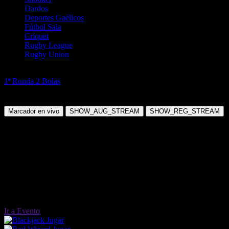
Dardos
Deportes Gaélicos
Fútbol Sala
Críquet
Rugby League
Rugby Union
Golf
1ª Ronda 2 Bolas
Patrick Rodgers vs Nicolai Hojgaard
Jueves, 04 Jun 2026 10:05:00
Marcador en vivo
SHOW_AUG_STREAM
SHOW_REG_STREAM
Ir a Evento
Jugar