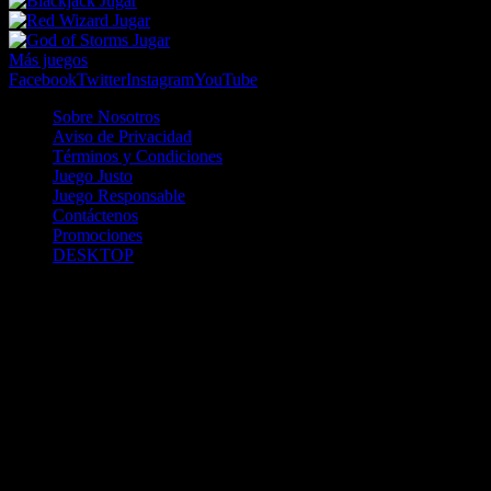
Jugar
Jugar
Jugar
Más juegos
Facebook
Twitter
Instagram
YouTube
Sobre Nosotros
Aviso de Privacidad
Términos y Condiciones
Juego Justo
Juego Responsable
Contáctenos
Promociones
DESKTOP
Betcha.pa es operado por ONJOC, CORP. una compañía registrada
en la República de Panamá, autorizada y regulada por la Junta de
Control de Juegos de la Repúlblica de Panamá a través del Contrato
de Admnistración y Operación de Juegos de Suerte y Azar a través
de Internet No. JCJ-03-2020, debidamente refrendado por la
Contraloría de la República de Panamá el día 15 de junio de 2020
con oficinas en Urbanización Costa del Este, PH Plaza Real,
Oficina 403, Corregimiento de Juan Díaz, República de Panamá,
localizables al telefóno +(507) 304-8693 y correo electrónico
info@onjoc.com