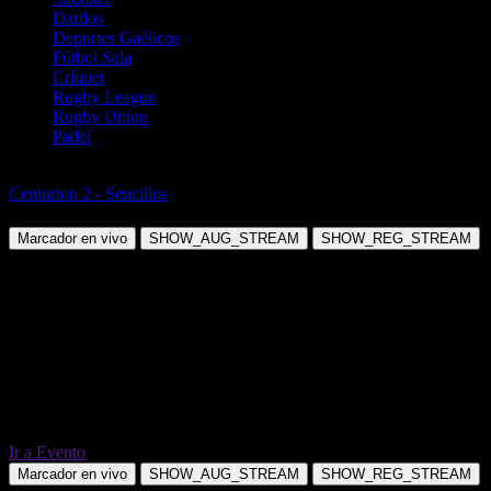
Dardos
Deportes Gaélicos
Fútbol Sala
Críquet
Rugby League
Rugby Union
Padel
Tenis
Centurion 2 - Sencillos
Harold Mayot vs Eliakim Coulibaly
Marcador en vivo
SHOW_AUG_STREAM
SHOW_REG_STREAM
Ir a Evento
Marcador en vivo
SHOW_AUG_STREAM
SHOW_REG_STREAM