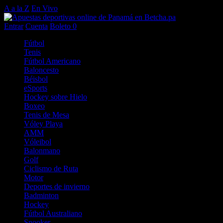
A a la Z
En Vivo
Entrar
Cuenta
Boleto
0
Fútbol
Tenis
Fútbol Americano
Baloncesto
Béisbol
eSports
Hockey sobre Hielo
Boxeo
Tenis de Mesa
Vóley Playa
AMM
Vóleibol
Balonmano
Golf
Ciclismo de Ruta
Motor
Deportes de invierno
Badminton
Hockey
Fútbol Australiano
Snooker