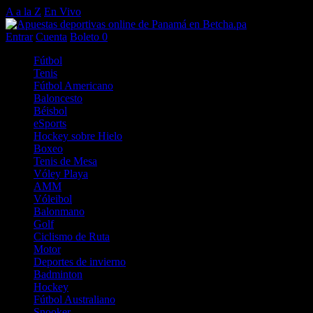
A a la Z
En Vivo
Entrar
Cuenta
Boleto
0
Fútbol
Tenis
Fútbol Americano
Baloncesto
Béisbol
eSports
Hockey sobre Hielo
Boxeo
Tenis de Mesa
Vóley Playa
AMM
Vóleibol
Balonmano
Golf
Ciclismo de Ruta
Motor
Deportes de invierno
Badminton
Hockey
Fútbol Australiano
Snooker