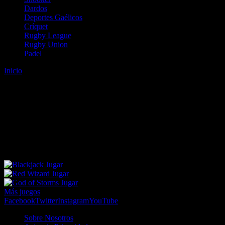
Dardos
Deportes Gaélicos
Críquet
Rugby League
Rugby Union
Padel
Inicio
Error
ERROR 404 - NO SE HA ENCONTRADO EL
ARCHIVO
Lo sentimos pero no se ha podido localizar la página que estás
buscando. Es posible que hayas introducido una URL errónea o que
se haya producido un cambio en la dirección web. Para recibir
ayuda sobre la página a la que quieres acceder visita nuestro map
Jugar
Jugar
Jugar
Más juegos
Facebook
Twitter
Instagram
YouTube
Sobre Nosotros