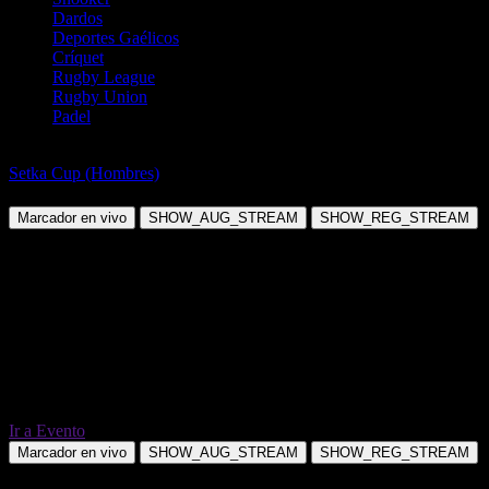
Dardos
Deportes Gaélicos
Críquet
Rugby League
Rugby Union
Padel
Tenis de Mesa
Setka Cup (Hombres)
Yaroslav Stepanchuk vs Pavlo Ishchyk
Marcador en vivo
SHOW_AUG_STREAM
SHOW_REG_STREAM
Ir a Evento
Marcador en vivo
SHOW_AUG_STREAM
SHOW_REG_STREAM
TOTAL