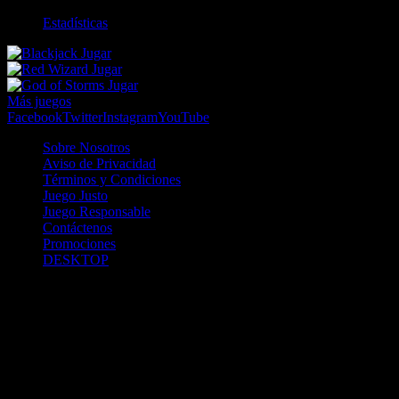
Estadísticas
Jugar
Jugar
Jugar
Más juegos
Facebook
Twitter
Instagram
YouTube
Sobre Nosotros
Aviso de Privacidad
Términos y Condiciones
Juego Justo
Juego Responsable
Contáctenos
Promociones
DESKTOP
Betcha.pa es operado por ONJOC, CORP. una compañía registrada
en la República de Panamá, autorizada y regulada por la Junta de
Control de Juegos de la Repúlblica de Panamá a través del Contrato
de Admnistración y Operación de Juegos de Suerte y Azar a través
de Internet No. JCJ-03-2020, debidamente refrendado por la
Contraloría de la República de Panamá el día 15 de junio de 2020
con oficinas en Urbanización Costa del Este, PH Plaza Real,