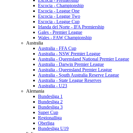
Escocia - Premiership
Escocia - Championship
Escocia - League One
Escocia - League Two
Escocia - League Cup
Irlanda del Norte - IFA Premiership
Gales - Premier League
Wales - FAW Championship
Australia
Australia - FFA Cup
Australia - NSW Premier League
Australia - Queensland National Premier League
Australia - Darwin Premier League
Australia - Queensland Premier League
Australia - South Australia Reserve League
Australia - State League Reserves
Australia - U23
Alemania
Bundesliga 1
Bundesliga 2
Bundesliga 3
Super Cup
Regionalliga
Oberliga
Bundesliga U19