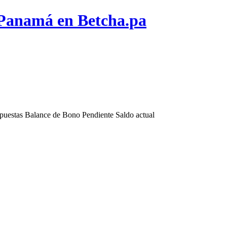
puestas
Balance de Bono Pendiente
Saldo actual