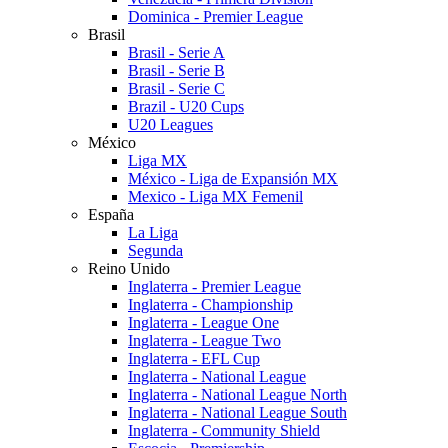
Dominica - Premier League
Brasil
Brasil - Serie A
Brasil - Serie B
Brasil - Serie C
Brazil - U20 Cups
U20 Leagues
México
Liga MX
México - Liga de Expansión MX
Mexico - Liga MX Femenil
España
La Liga
Segunda
Reino Unido
Inglaterra - Premier League
Inglaterra - Championship
Inglaterra - League One
Inglaterra - League Two
Inglaterra - EFL Cup
Inglaterra - National League
Inglaterra - National League North
Inglaterra - National League South
Inglaterra - Community Shield